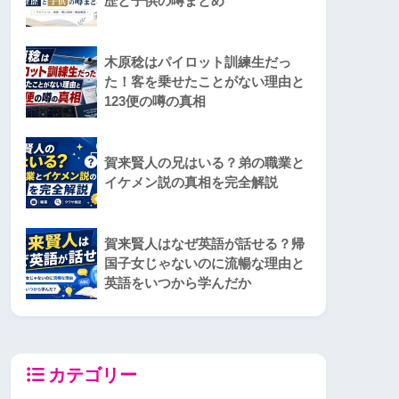
歴と子供の噂まとめ
木原稔はパイロット訓練生だっ
た！客を乗せたことがない理由と
123便の噂の真相
賀来賢人の兄はいる？弟の職業と
イケメン説の真相を完全解説
賀来賢人はなぜ英語が話せる？帰
国子女じゃないのに流暢な理由と
英語をいつから学んだか
カテゴリー