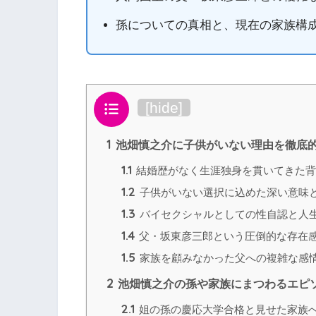
孫についての真相と、現在の家族構
目次
[
hide
]
1
池畑慎之介に子供がいない理由を徹底
1.1
結婚歴がなく生涯独身を貫いてきた背
1.2
子供がいない選択に込めた深い意味
1.3
バイセクシャルとしての性自認と人
1.4
父・坂東彦三郎という圧倒的な存在
1.5
家族を顧みなかった父への複雑な感
2
池畑慎之介の孫や家族にまつわるエピ
2.1
姐の孫の慶応大学合格と見せた家族