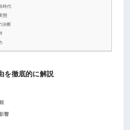
島時代
実態
の決断
絆
め
由を徹底的に解説
観
影響