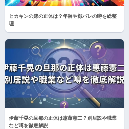
ヒカキンの嫁の正体は？年齢や顔バレの噂を総整
理
伊藤千晃の旦那の正体は惠藤憲二？別居説や職業
など噂を徹底解説