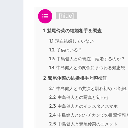
目次
[
hide
]
1
鷲尾伶菜の結婚相手を調査
1.1
現在結婚していない
1.2
子供はいる？
1.3
中島健人との現在｜結婚するのか？
1.4
中島健人との関係にまつわる知恵袋
2
鷲尾伶菜の結婚相手と噂検証
2.1
中島健人との共演と馴れ初め・出会
2.2
中島健人との写真と匂わせ
2.3
中島健人とのインスタとスマホ
2.4
中島健人とのバチカンでの目撃情報
2.5
中島健人と鷲尾伶菜のコメント