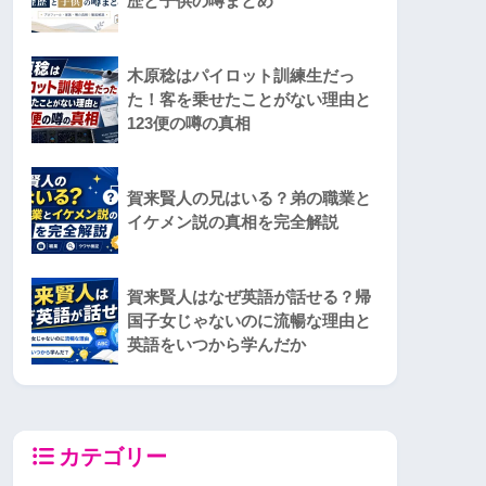
歴と子供の噂まとめ
木原稔はパイロット訓練生だっ
た！客を乗せたことがない理由と
123便の噂の真相
賀来賢人の兄はいる？弟の職業と
イケメン説の真相を完全解説
賀来賢人はなぜ英語が話せる？帰
国子女じゃないのに流暢な理由と
英語をいつから学んだか
カテゴリー