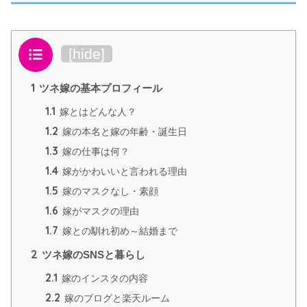
目次
[
hide
]
1
ツネ嫁の基本プロフィール
1.1
嫁とはどんな人？
1.2
嫁の本名と嫁の年齢・誕生日
1.3
嫁の仕事は何？
1.4
嫁がかわいいと言われる理由
1.5
嫁のマスクなし・素顔
1.6
嫁がマスクの理由
1.7
嫁との馴れ初め～結婚まで
2
ツネ嫁のSNSと暮らし
2.1
嫁のインスタの内容
2.2
嫁のブログと楽天ルーム