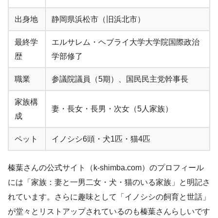
出身地
静岡県浜松市（旧浜北市）
最終学
エルサレム・ヘブライ大学大学院国際政治
歴
学部修了
職業
参議院議員（5期）、国民民主党幹事長
家族構
妻・長女・長男・次女（5人家族）
成
ペット
イノシシ6頭・犬1匹・猫4匹
榛葉さんの公式サイト（k-shimba.com）のプロフィール
には「家族：妻と一男二女・犬・猫のいる家族」と明記さ
れています。さらに趣味として「イノシシの飼育と世話」
が堂々とリストアップされているのも榛葉さんらしいです