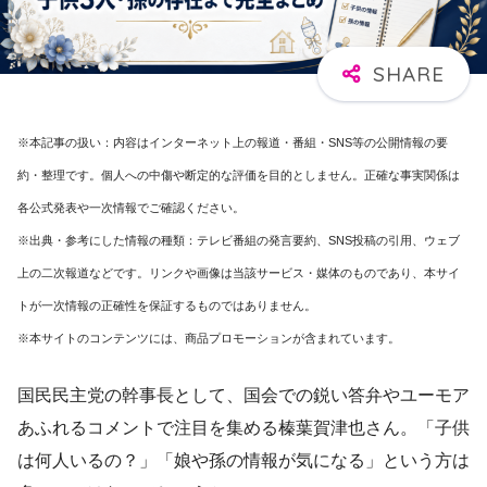
※本記事の扱い：内容はインターネット上の報道・番組・SNS等の公開情報の要
約・整理です。個人への中傷や断定的な評価を目的としません。正確な事実関係は
各公式発表や一次情報でご確認ください。
※出典・参考にした情報の種類：テレビ番組の発言要約、SNS投稿の引用、ウェブ
上の二次報道などです。リンクや画像は当該サービス・媒体のものであり、本サイ
トが一次情報の正確性を保証するものではありません。
※本サイトのコンテンツには、商品プロモーションが含まれています。
国民民主党の幹事長として、国会での鋭い答弁やユーモア
あふれるコメントで注目を集める榛葉賀津也さん。「子供
は何人いるの？」「娘や孫の情報が気になる」という方は