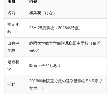
項目
内容
名前
榛葉花（はな）
推定年
25〜28歳前後（2026年時点）
齢
出身中
静岡大学教育学部附属島田中学校（偏差
学校
値60）
婚姻状
既婚・子どもあり
況
2019年参院選で父の選挙活動をSNS等で
活動
サポート