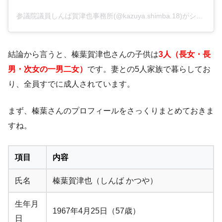
参議院議員しんば賀津也事務所(@kazuya.shimba.18)がシェアした投稿
結論から言うと、榛葉賀津也さんの子供は
3人（長女・長
男・次女の一男二女）
です。妻との5人家族で暮らしてお
り、全員すでに成人されています。
まず、榛葉さんのプロフィールをさっくりまとめておきま
すね。
項目
内容
氏名
榛葉賀津也（しんば かつや）
生年月
1967年4月25日（57歳）
日