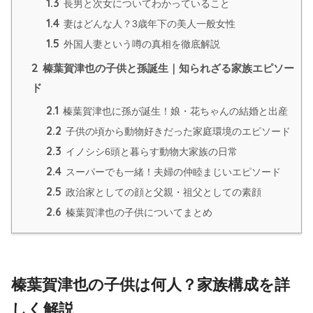
1.3
長男と次女についてわかっていること
1.4
妻はどんな人？3歳年下の美人一般女性
1.5
外国人妻という噂の真相を徹底解説
2
榛葉賀津也の子供と孫誕生｜知られざる家族エピソー
ド
2.1
榛葉賀津也に孫が誕生！娘・花ちゃんの結婚と出産
2.2
子供の頃から動物好きだった家庭環境のエピソード
2.3
イノシシ6頭と暮らす動物大家族の日常
2.4
スーパーでも一緒！夫婦の仲睦まじいエピソード
2.5
政治家としての顔と父親・祖父としての素顔
2.6
榛葉賀津也の子供についてまとめ
榛葉賀津也の子供は何人？家族構成を詳
しく解説