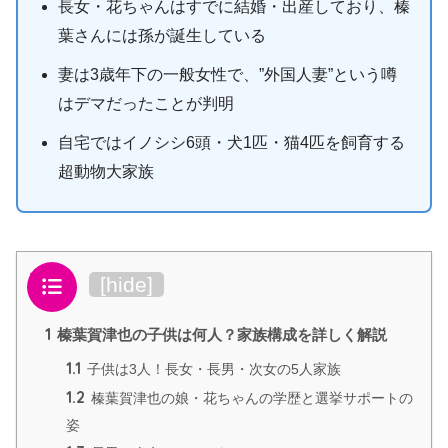
長女・花ちゃんはすでに結婚・出産しており、榛
葉さんには孫が誕生している
妻は3歳年下の一般女性で、”外国人妻”という噂
はデマだったことが判明
自宅ではイノシシ6頭・犬1匹・猫4匹を飼育する
超動物大家族
目次
[
hide
]
1
榛葉賀津也の子供は何人？家族構成を詳しく解説
1.1
子供は3人！長女・長男・次女の5人家族
1.2
榛葉賀津也の娘・花ちゃんの学歴と選挙サポートの
姿